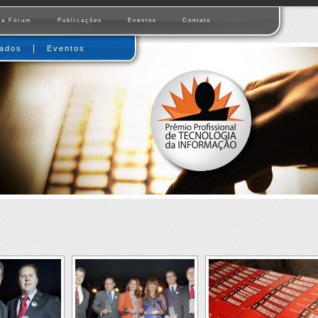
 a Fórum
Publicações
Eventos
Contato
|
zados
Eventos