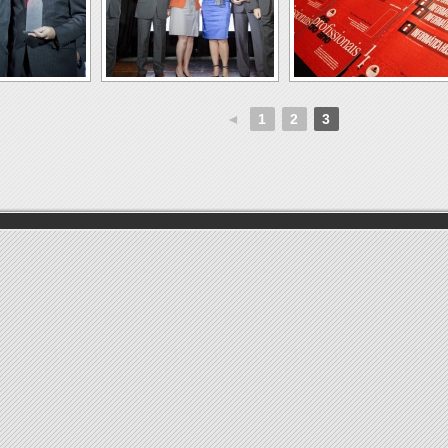
◄
1
2
3